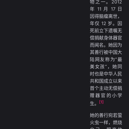
物之一。2012
年 11 月 17 日
因得脑瘤离世，
年仅 12 岁。因
死前立下遗嘱无
偿捐献身体器官
而闻名。她因为
其善行被中国大
陆网友称为“最
美女孩”，她同
时也是中华人民
共和国成立以来
首个主动无偿捐
赠器官的小学
[1]
生。
她的善行宛若萤
火虫一样，燃烧