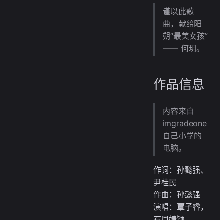
作品信息
谨以此歌
创作背景
曲，献给阳
存档源
朔“最美女孩”
Metadata
—— 何玥。
作品信息
内容来自
imgradeone
自己小学的
电脑。
作词：孙懿强、
尹桂民
作曲：孙懿强
演唱：覃子睿，
石周婧颖